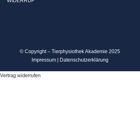
WIDERRUF
© Copyright – Tierphysiothek Akademie
2025
Impressum
|
Datenschutzerklärung
Vertrag widerrufen
Anmelden
Das Passwort muss mindestens 8
Zeichen aus Zahlen und Buchstaben enthalten, mindestens 1