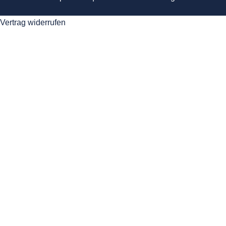
Vertrag widerrufen
Anmelden
Das Passwort muss mindestens
8 Zeichen aus Zahlen und Buchstaben enthalten, mindestens 1
Großbuchstaben enthalten
Ich bin mit der Speicherung und Verarbeitung meiner Daten
durch diese Website einverstanden.
Datenschutzerklärung